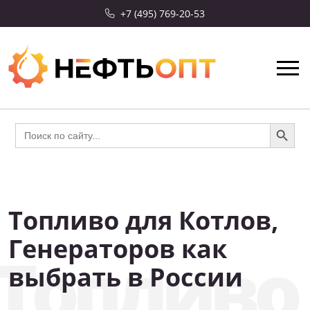
+7 (495) 769-20-53
Search Button
Search
for:
Топливо для Котлов,
СКИДКА 10%
Генераторов как
Топливо 
выбрать в России