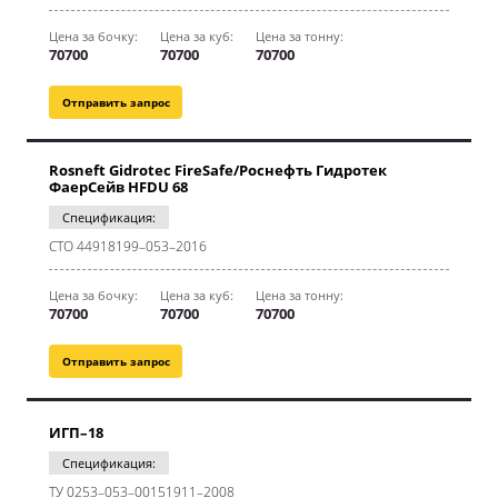
Цена за бочку:
Цена за куб:
Цена за тонну:
70700
70700
70700
Отправить запрос
Rosneft Gidrotec FireSafe/Роснефть Гидротек
ФаерСейв HFDU 68
Спецификация:
СТО 44918199–053–2016
Цена за бочку:
Цена за куб:
Цена за тонну:
70700
70700
70700
Отправить запрос
ИГП–18
Спецификация:
ТУ 0253–053–00151911–2008